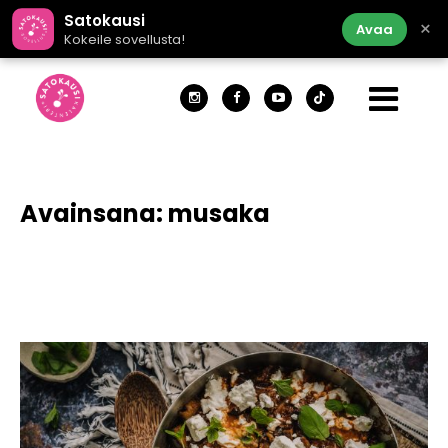
Satokausi
×
Avaa
Kokeile sovellusta!
Avainsana:
musaka