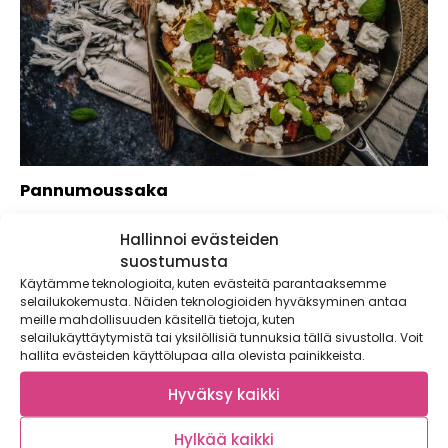
Pannumoussaka
Onko moussaka tuttu ruoka? Välimeren alueelta kotoisin
Hallinnoi evästeiden
oleva perinteisesti uunissa valmistuva ateria taipuu hyvin...
suostumusta
Käytämme teknologioita, kuten evästeitä parantaaksemme
selailukokemusta. Näiden teknologioiden hyväksyminen antaa
meille mahdollisuuden käsitellä tietoja, kuten
selailukäyttäytymistä tai yksilöllisiä tunnuksia tällä sivustolla. Voit
hallita evästeiden käyttölupaa alla olevista painikkeista.
Hyväksy kaikki
Hylkää kaikki