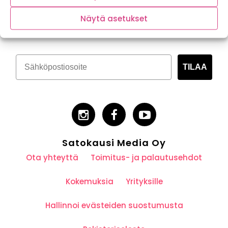
Tilaa kasvispitoinen uutiskirje
Näytä asetukset
TILAA
Satokausi Media Oy
Ota yhteyttä
Toimitus- ja palautusehdot
Kokemuksia
Yrityksille
Hallinnoi evästeiden suostumusta