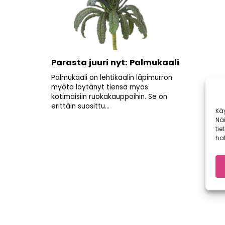
Parasta juuri nyt: Palmukaali
Palmukaali on lehtikaalin läpimurron
myötä löytänyt tiensä myös
kotimaisiin ruokakauppoihin. Se on
erittäin suosittu...
Kä
Nä
tie
hal