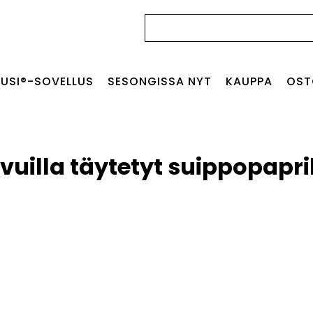
Haku:
USI®-SOVELLUS
SESONGISSA NYT
KAUPPA
OST
uilla täytetyt suippopapri