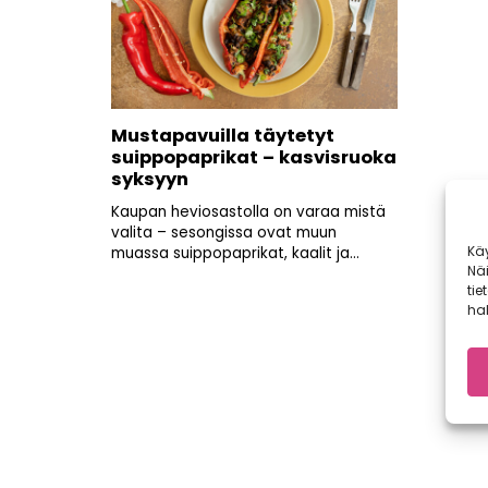
Mustapavuilla täytetyt
suippopaprikat – kasvisruoka
syksyyn
Kaupan heviosastolla on varaa mistä
valita – sesongissa ovat muun
Kä
muassa suippopaprikat, kaalit ja...
Nä
tie
hal