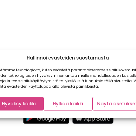
Hallinnoi evästeiden suostumusta
ytämme teknologioita, kuten evästeitä parantaaksemme selailukokemust
iden teknologioiden hyväksyminen antaa meille mahdollisuuden käsitell
toja, kuten selailukäyttäytymistä tai yksilöllisiä tunnuksia tällä sivustolla. V
lita evästeiden käyttölupaa alla olevista painikkeista.
Hyväksy kaikki
Hylkää kaikki
Näytä asetukse