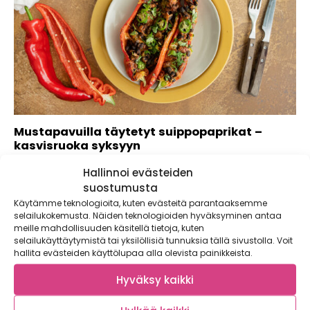
Mustapavuilla täytetyt suippopaprikat –
kasvisruoka syksyyn
Kaupan heviosastolla on varaa mistä valita – sesongissa
Hallinnoi evästeiden
ovat muun muassa suippopaprikat, kaalit ja...
suostumusta
Käytämme teknologioita, kuten evästeitä parantaaksemme
selailukokemusta. Näiden teknologioiden hyväksyminen antaa
meille mahdollisuuden käsitellä tietoja, kuten
selailukäyttäytymistä tai yksilöllisiä tunnuksia tällä sivustolla. Voit
hallita evästeiden käyttölupaa alla olevista painikkeista.
Hyväksy kaikki