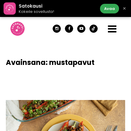
Satokausi
×
Avaa
Kokeile sovellusta!
Avainsana:
mustapavut