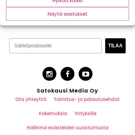
Hylkää kaikki
Tilaa kasvispitoinen uutiskirje
Näytä asetukset
TILAA
Satokausi Media Oy
Ota yhteyttä
Toimitus- ja palautusehdot
Kokemuksia
Yrityksille
Hallinnoi evästeiden suostumusta