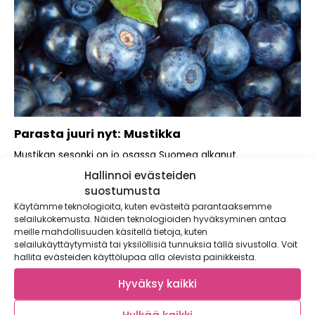
Parasta juuri nyt: Mustikka
Mustikan sesonki on jo osassa Suomea alkanut.
Mielestämme kaikki syötäväksi kelpaavat kasvikset ovat
Hallinnoi evästeiden
hyviä...
suostumusta
Käytämme teknologioita, kuten evästeitä parantaaksemme
selailukokemusta. Näiden teknologioiden hyväksyminen antaa
meille mahdollisuuden käsitellä tietoja, kuten
selailukäyttäytymistä tai yksilöllisiä tunnuksia tällä sivustolla. Voit
hallita evästeiden käyttölupaa alla olevista painikkeista.
Hyväksy kaikki