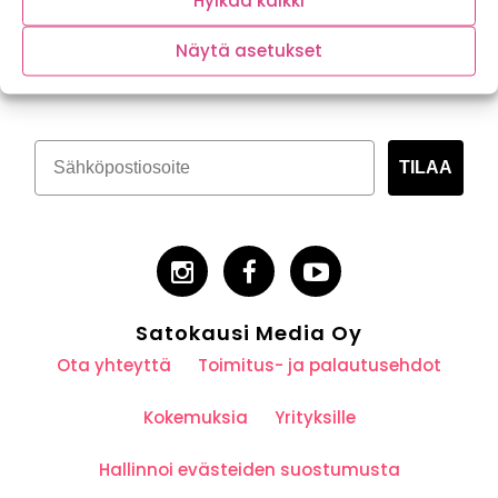
Hylkää kaikki
Tilaa kasvispitoinen uutiskirje
Näytä asetukset
TILAA
Satokausi Media Oy
Ota yhteyttä
Toimitus- ja palautusehdot
Kokemuksia
Yrityksille
Hallinnoi evästeiden suostumusta