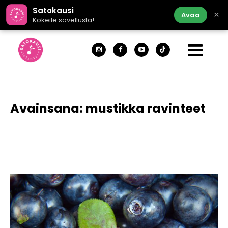
Satokausi
×
Avaa
Kokeile sovellusta!
Avainsana:
mustikka ravinteet