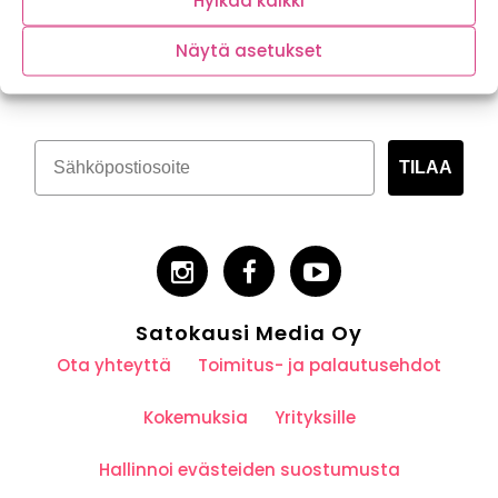
Hylkää kaikki
Tilaa kasvispitoinen uutiskirje
Näytä asetukset
TILAA
Satokausi Media Oy
Ota yhteyttä
Toimitus- ja palautusehdot
Kokemuksia
Yrityksille
Hallinnoi evästeiden suostumusta