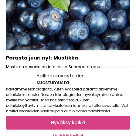
Parasta juuri nyt: Mustikka
Mustikan sesonki on jo osassa Suomea alkanut.
Mielestämme kaikki syötäväksi kelpaavat kasvikset ovat
Hallinnoi evästeiden
hyviä...
suostumusta
Käytämme teknologioita, kuten evästeitä parantaaksemme
selailukokemusta. Näiden teknologioiden hyväksyminen antaa
meille mahdollisuuden käsitellä tietoja, kuten
selailukäyttäytymistä tai yksilöllisiä tunnuksia tällä sivustolla. Voit
hallita evästeiden käyttölupaa alla olevista painikkeista.
Hyväksy kaikki