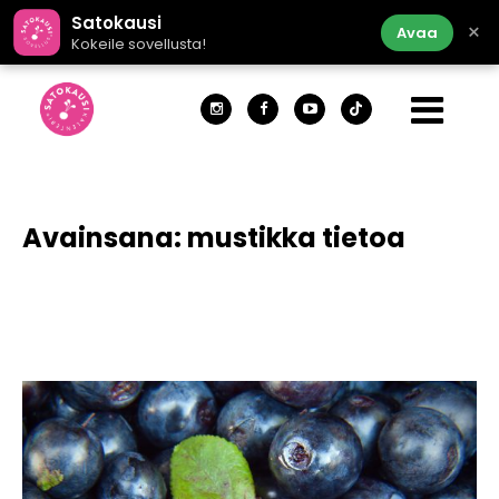
Satokausi
×
Avaa
Kokeile sovellusta!
Avainsana:
mustikka tietoa