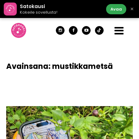
Satokausi
×
Avaa
Kokeile sovellusta!
Avainsana:
mustikkametsä