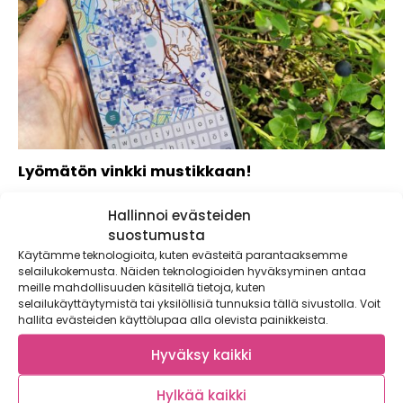
Lyömätön vinkki mustikkaan!
Nyt tulee aivan lyömätön vinkki mustikkaan!
Hallinnoi evästeiden
Mustikanpoiminta ei ole koskaan ollut näin helppoa. Nyt...
suostumusta
Käytämme teknologioita, kuten evästeitä parantaaksemme
selailukokemusta. Näiden teknologioiden hyväksyminen antaa
meille mahdollisuuden käsitellä tietoja, kuten
selailukäyttäytymistä tai yksilöllisiä tunnuksia tällä sivustolla. Voit
hallita evästeiden käyttölupaa alla olevista painikkeista.
Hyväksy kaikki
Hylkää kaikki