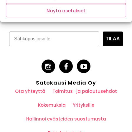
Tilaa kasvispitoinen uutiskirje
Näytä asetukset
TILAA
Satokausi Media Oy
Ota yhteyttä
Toimitus- ja palautusehdot
Kokemuksia
Yrityksille
Hallinnoi evästeiden suostumusta