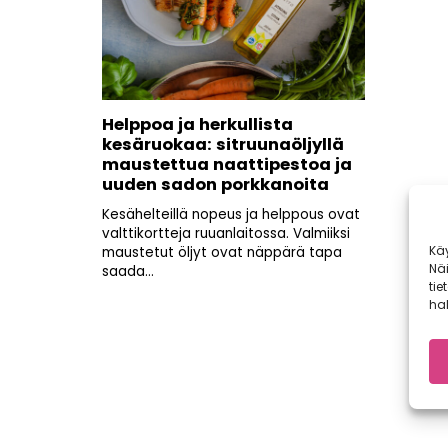
Helppoa ja herkullista
kesäruokaa: sitruunaöljyllä
maustettua naattipestoa ja
uuden sadon porkkanoita
Kesähelteillä nopeus ja helppous ovat
valttikortteja ruuanlaitossa. Valmiiksi
Kä
maustetut öljyt ovat näppärä tapa
Nä
saada...
tie
hal