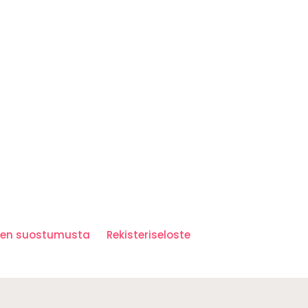
iden suostumusta
Rekisteriseloste