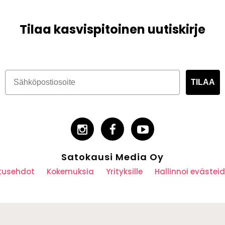
Tilaa kasvispitoinen uutiskirje
TILAA
Satokausi Media Oy
utusehdot
Kokemuksia
Yrityksille
Hallinnoi eväste