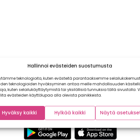
Hallinnoi evästeiden suostumusta
ytämme teknologioita, kuten evästeitä parantaaksemme selailukokemust
iden teknologioiden hyväksyminen antaa meille mahdollisuuden käsitell
toja, kuten selailukäyttäytymistä tai yksilöllisiä tunnuksia tällä sivustolla. V
lita evästeiden käyttölupaa alla olevista painikkeista.
Hyväksy kaikki
Hylkää kaikki
Näytä asetukse