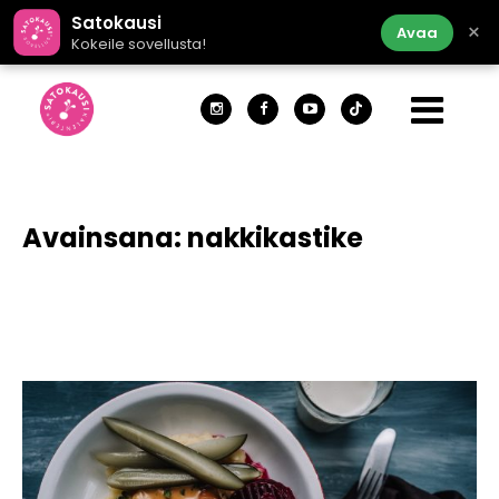
Satokausi
×
Avaa
Kokeile sovellusta!
Avainsana:
nakkikastike