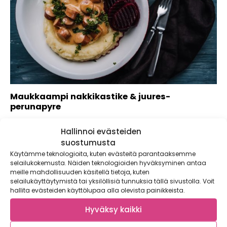
Maukkaampi nakkikastike & juures-
perunapyre
Miten arkiruokien klassikosta, nakkikastikkeesta, tehdään
Hallinnoi evästeiden
vielä parempaa? Hiomalla maustaminen huippuunsa!
Soijakastike tuo kastikkeen makuun...
suostumusta
Käytämme teknologioita, kuten evästeitä parantaaksemme
selailukokemusta. Näiden teknologioiden hyväksyminen antaa
meille mahdollisuuden käsitellä tietoja, kuten
selailukäyttäytymistä tai yksilöllisiä tunnuksia tällä sivustolla. Voit
hallita evästeiden käyttölupaa alla olevista painikkeista.
Hyväksy kaikki