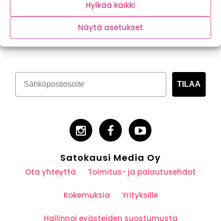
Hylkää kaikki
Näytä asetukset
Tilaa kasvispitoinen uutiskirje
TILAA
Satokausi Media Oy
Ota yhteyttä
Toimitus- ja palautusehdot
Kokemuksia
Yrityksille
Hallinnoi evästeiden suostumusta