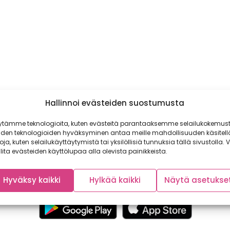
Hallinnoi evästeiden suostumusta
ytämme teknologioita, kuten evästeitä parantaaksemme selailukokemust
iden teknologioiden hyväksyminen antaa meille mahdollisuuden käsitell
toja, kuten selailukäyttäytymistä tai yksilöllisiä tunnuksia tällä sivustolla. V
lita evästeiden käyttölupaa alla olevista painikkeista.
Hyväksy kaikki
Hylkää kaikki
Näytä asetukse