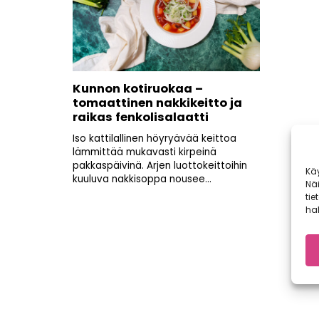
Kunnon kotiruokaa –
tomaattinen nakkikeitto ja
raikas fenkolisalaatti
Iso kattilallinen höyryävää keittoa
lämmittää mukavasti kirpeinä
pakkaspäivinä. Arjen luottokeittoihin
Kä
kuuluva nakkisoppa nousee...
Nä
tie
hal