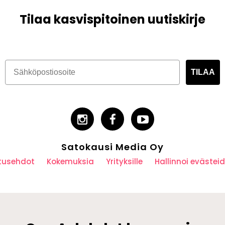
Tilaa kasvispitoinen uutiskirje
TILAA
Satokausi Media Oy
utusehdot
Kokemuksia
Yrityksille
Hallinnoi eväste