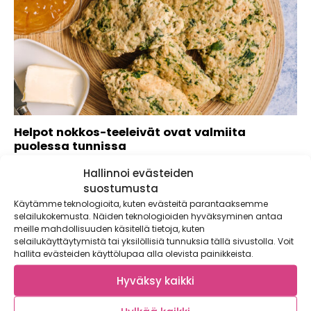
Helpot nokkos-teeleivät ovat valmiita
puolessa tunnissa
Tiesitkö, että nokkonen on erittäin ravinteikas villiyrtti?
Hallinnoi evästeiden
Sipaise teeleipien päälle haluamaasi marmeladia ja nauti....
suostumusta
Käytämme teknologioita, kuten evästeitä parantaaksemme
selailukokemusta. Näiden teknologioiden hyväksyminen antaa
meille mahdollisuuden käsitellä tietoja, kuten
selailukäyttäytymistä tai yksilöllisiä tunnuksia tällä sivustolla. Voit
hallita evästeiden käyttölupaa alla olevista painikkeista.
Hyväksy kaikki