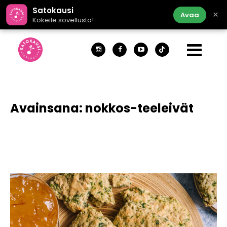
Satokausi
×
Avaa
Kokeile sovellusta!
Avainsana:
nokkos-teeleivät