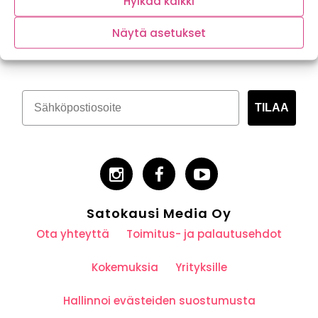
Hylkää kaikki
Tilaa kasvispitoinen uutiskirje
Näytä asetukset
TILAA
Satokausi Media Oy
Ota yhteyttä
Toimitus- ja palautusehdot
Kokemuksia
Yrityksille
Hallinnoi evästeiden suostumusta