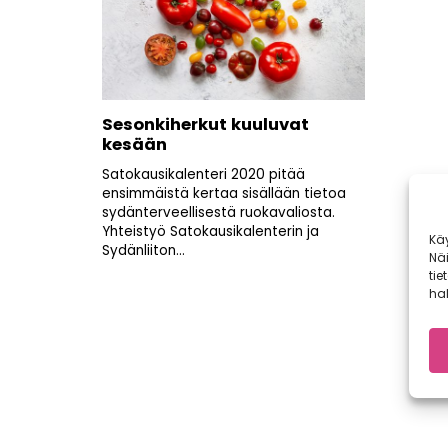
Sesonkiherkut kuuluvat
kesään
Satokausikalenteri 2020 pitää
ensimmäistä kertaa sisällään tietoa
sydänterveellisestä ruokavaliosta.
Yhteistyö Satokausikalenterin ja
Kä
Sydänliiton...
Nä
tie
hal