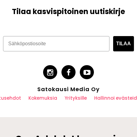
Tilaa kasvispitoinen uutiskirje
TILAA
Satokausi Media Oy
utusehdot
Kokemuksia
Yrityksille
Hallinnoi eväste