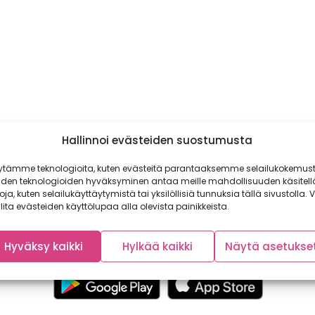
Hallinnoi evästeiden suostumusta
ytämme teknologioita, kuten evästeitä parantaaksemme selailukokemust
iden teknologioiden hyväksyminen antaa meille mahdollisuuden käsitell
toja, kuten selailukäyttäytymistä tai yksilöllisiä tunnuksia tällä sivustolla. V
lita evästeiden käyttölupaa alla olevista painikkeista.
Hyväksy kaikki
Hylkää kaikki
Näytä asetukse