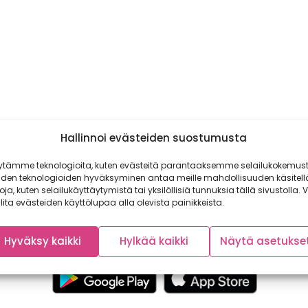
Hallinnoi evästeiden suostumusta
ytämme teknologioita, kuten evästeitä parantaaksemme selailukokemust
iden teknologioiden hyväksyminen antaa meille mahdollisuuden käsitell
toja, kuten selailukäyttäytymistä tai yksilöllisiä tunnuksia tällä sivustolla. V
lita evästeiden käyttölupaa alla olevista painikkeista.
Hyväksy kaikki
Hylkää kaikki
Näytä asetukse