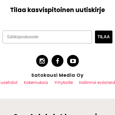
Tilaa kasvispitoinen uutiskirje
TILAA
Satokausi Media Oy
utusehdot
Kokemuksia
Yrityksille
Hallinnoi eväste