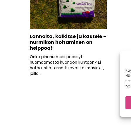
Lannoita, kalkitse ja kastele –
nurmikon hoitaminen on
helppoa!
Onko pihanurmesi päässyt
huomaamatta huonoon kuntoon? Ei
hätää, sillä tässä tulevat täsmävinkit,
Kä
joilla...
Nä
tie
hal