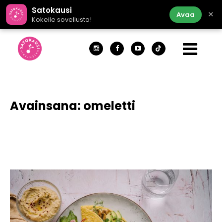
Satokausi
×
Avaa
Kokeile sovellusta!
Avainsana:
omeletti