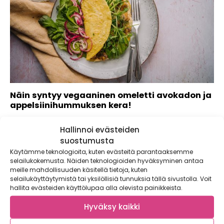
Näin syntyy vegaaninen omeletti avokadon ja
appelsiinihummuksen kera!
Kaupallinen yhteistyö: Lumme Vegaaninen omeletti, onko
Hallinnoi evästeiden
sellaista olemassakaan? Kasvisten maailmassa kaikki on
mahdollista! Munaton...
suostumusta
Käytämme teknologioita, kuten evästeitä parantaaksemme
selailukokemusta. Näiden teknologioiden hyväksyminen antaa
meille mahdollisuuden käsitellä tietoja, kuten
selailukäyttäytymistä tai yksilöllisiä tunnuksia tällä sivustolla. Voit
hallita evästeiden käyttölupaa alla olevista painikkeista.
Hyväksy kaikki