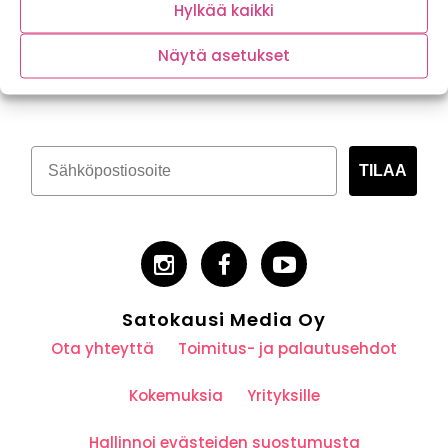
Hylkää kaikki
Näytä asetukset
Tilaa kasvispitoinen uutiskirje
TILAA
Satokausi Media Oy
Ota yhteyttä
Toimitus- ja palautusehdot
Kokemuksia
Yrityksille
Hallinnoi evästeiden suostumusta