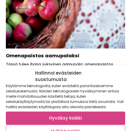
Omenapaistos aamupalaksi
Tässä tulee ihana syksyinen aamupala: omenapaistos
pannulla! Erinomainen vaihtoehto esimerkiksi rauhalliseen
Hallinnoi evästeiden
viikonloppuaamuun, kun mielesi...
suostumusta
Käytämme teknologioita, kuten evästeitä parantaaksemme
selailukokemusta. Näiden teknologioiden hyväksyminen antaa
meille mahdollisuuden käsitellä tietoja, kuten
selailukäyttäytymistä tai yksilöllisiä tunnuksia tällä sivustolla. Voit
hallita evästeiden käyttölupaa alla olevista painikkeista.
Hyväksy kaikki