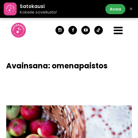
Satokausi
×
Avaa
Kokeile sovellusta!
Avainsana:
omenapaistos