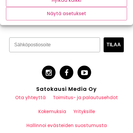
Hylkää kaikki
Tilaa kasvispitoinen uutiskirje
Näytä asetukset
TILAA
Satokausi Media Oy
Ota yhteyttä
Toimitus- ja palautusehdot
Kokemuksia
Yrityksille
Hallinnoi evästeiden suostumusta