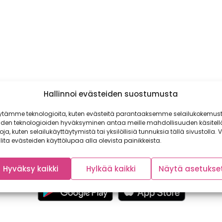
Hallinnoi evästeiden suostumusta
ytämme teknologioita, kuten evästeitä parantaaksemme selailukokemust
iden teknologioiden hyväksyminen antaa meille mahdollisuuden käsitell
toja, kuten selailukäyttäytymistä tai yksilöllisiä tunnuksia tällä sivustolla. V
lita evästeiden käyttölupaa alla olevista painikkeista.
Hyväksy kaikki
Hylkää kaikki
Näytä asetukse