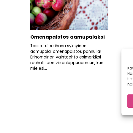
Omenapaistos aamupalaksi
Tässä tulee ihana syksyinen
aamupala: omenapaistos pannulla!
Erinomainen vaihtoehto esimerkiksi
rauhalliseen viikonloppuaamuun, kun
mielesi...
Kä
Nä
tie
hal