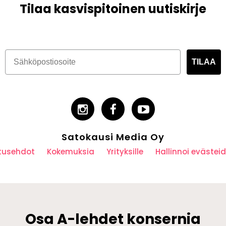
Tilaa kasvispitoinen uutiskirje
TILAA
Satokausi Media Oy
utusehdot
Kokemuksia
Yrityksille
Hallinnoi eväste
Osa A-lehdet konsernia