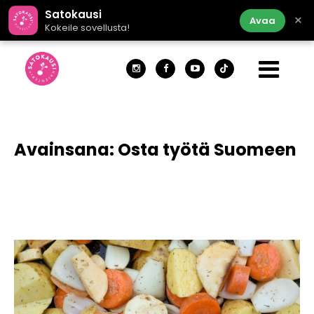
Satokausi
×
Avaa
Kokeile sovellusta!
Avainsana:
Osta työtä Suomeen