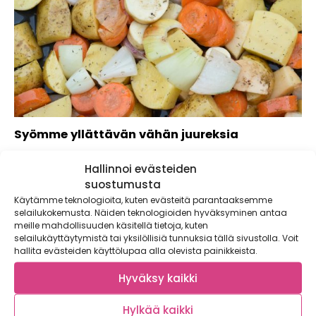
Syömme yllättävän vähän juureksia
4.12. vietetään ”Osta työtä Suomeen” -päivää. Kotimaisten
Hallinnoi evästeiden
juuresten suosio on ollut viime vuosina nousussa....
suostumusta
Käytämme teknologioita, kuten evästeitä parantaaksemme
selailukokemusta. Näiden teknologioiden hyväksyminen antaa
meille mahdollisuuden käsitellä tietoja, kuten
selailukäyttäytymistä tai yksilöllisiä tunnuksia tällä sivustolla. Voit
hallita evästeiden käyttölupaa alla olevista painikkeista.
Hyväksy kaikki
Hylkää kaikki