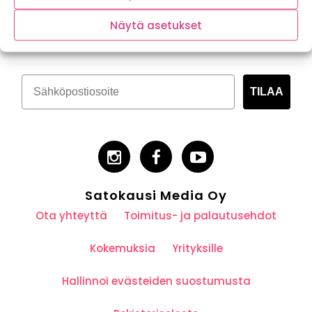
Tilaa kasvispitoinen uutiskirje
Näytä asetukset
TILAA
Satokausi Media Oy
Ota yhteyttä
Toimitus- ja palautusehdot
Kokemuksia
Yrityksille
Hallinnoi evästeiden suostumusta