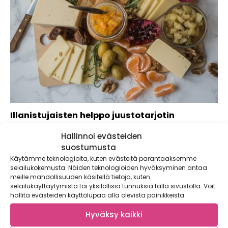
Illanistujaisten helppo juustotarjotin
Juustotarjotin on alkutalven tunnelmallisten illanviettojen
Hallinnoi evästeiden
klassikko! Näyttävän ja herkullisen juustotarjottimen saa
suostumusta
koottua vähällä...
Käytämme teknologioita, kuten evästeitä parantaaksemme
selailukokemusta. Näiden teknologioiden hyväksyminen antaa
meille mahdollisuuden käsitellä tietoja, kuten
selailukäyttäytymistä tai yksilöllisiä tunnuksia tällä sivustolla. Voit
hallita evästeiden käyttölupaa alla olevista painikkeista.
Hyväksy kaikki