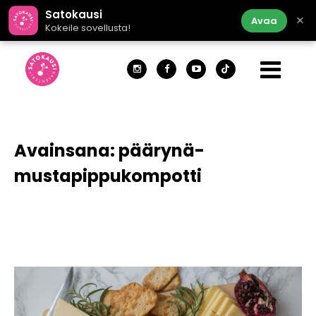
Satokausi
×
Avaa
Kokeile sovellusta!
Avainsana:
päärynä-
mustapippukompotti