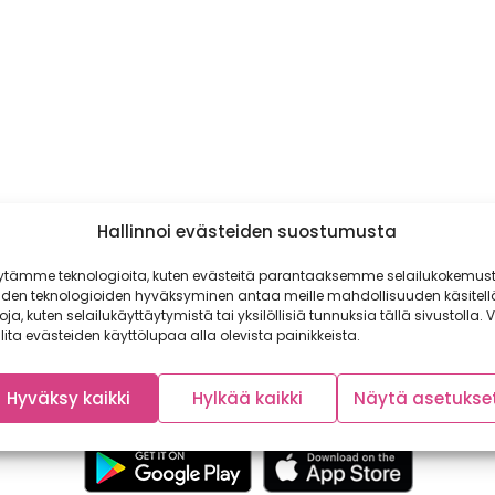
Hallinnoi evästeiden suostumusta
ytämme teknologioita, kuten evästeitä parantaaksemme selailukokemust
iden teknologioiden hyväksyminen antaa meille mahdollisuuden käsitell
toja, kuten selailukäyttäytymistä tai yksilöllisiä tunnuksia tällä sivustolla. V
lita evästeiden käyttölupaa alla olevista painikkeista.
Hyväksy kaikki
Hylkää kaikki
Näytä asetukse