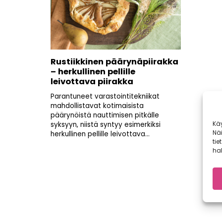
Rustiikkinen päärynäpiirakka
– herkullinen pellille
leivottava piirakka
Parantuneet varastointitekniikat
mahdollistavat kotimaisista
päärynöistä nauttimisen pitkälle
Kä
syksyyn, niistä syntyy esimerkiksi
Nä
herkullinen pellille leivottava...
tie
hal