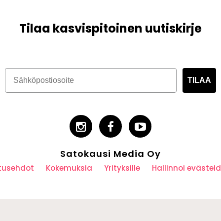
Tilaa kasvispitoinen uutiskirje
TILAA
Satokausi Media Oy
utusehdot
Kokemuksia
Yrityksille
Hallinnoi eväste