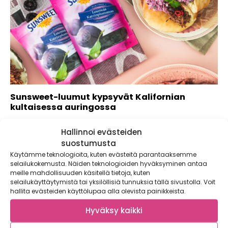
Sunsweet-luumut kypsyvät Kalifornian
kultaisessa auringossa
Aidot Kalifornian kultaisessa auringossa kypsyneet
Hallinnoi evästeiden
Sunsweet-luumut eivät varmasti nimenä esittelyä kaipaa.
Klassikon aseman saavuttaneet...
suostumusta
Käytämme teknologioita, kuten evästeitä parantaaksemme
selailukokemusta. Näiden teknologioiden hyväksyminen antaa
meille mahdollisuuden käsitellä tietoja, kuten
selailukäyttäytymistä tai yksilöllisiä tunnuksia tällä sivustolla. Voit
hallita evästeiden käyttölupaa alla olevista painikkeista.
Hyväksy kaikki