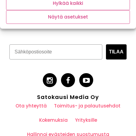
Hylkää kaikki
Näytä asetukset
Tilaa kasvispitoinen uutiskirje
TILAA
Satokausi Media Oy
Ota yhteyttä
Toimitus- ja palautusehdot
Kokemuksia
Yrityksille
Hallinnoi evästeiden suostumusta