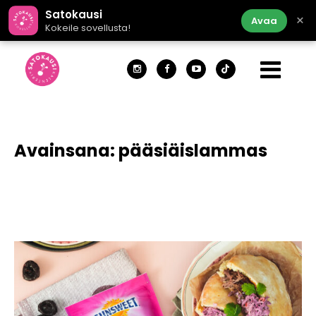
Satokausi
×
Avaa
Kokeile sovellusta!
Avainsana:
pääsiäislammas