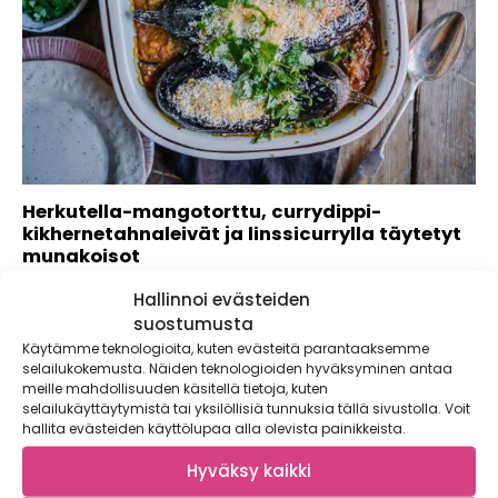
Herkutella-mangotorttu, currydippi-
kikhernetahnaleivät ja linssicurrylla täytetyt
munakoisot
Kaupallinen yhteistyö: Foodin Maukas arki syntyy pienistä
Hallinnoi evästeiden
teoista ja yksinkertaisista valinnoista. Arkisemmatkin ateriat
suostumusta
on...
Käytämme teknologioita, kuten evästeitä parantaaksemme
selailukokemusta. Näiden teknologioiden hyväksyminen antaa
meille mahdollisuuden käsitellä tietoja, kuten
selailukäyttäytymistä tai yksilöllisiä tunnuksia tällä sivustolla. Voit
hallita evästeiden käyttölupaa alla olevista painikkeista.
Hyväksy kaikki