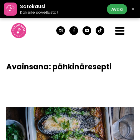
Satokausi
×
Avaa
Kokeile sovellusta!
Avainsana:
pähkinäresepti