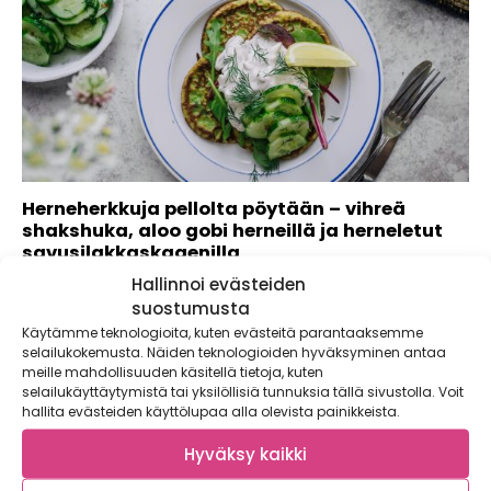
Herneherkkuja pellolta pöytään – vihreä
shakshuka, aloo gobi herneillä ja herneletut
savusilakkaskagenilla
Hallinnoi evästeiden
Kaupallinen yhteistyö: Apetit Parahultaisen pieni ja sopivan
makea suomalainen herne on himoittu herkku,...
suostumusta
Käytämme teknologioita, kuten evästeitä parantaaksemme
selailukokemusta. Näiden teknologioiden hyväksyminen antaa
meille mahdollisuuden käsitellä tietoja, kuten
selailukäyttäytymistä tai yksilöllisiä tunnuksia tällä sivustolla. Voit
hallita evästeiden käyttölupaa alla olevista painikkeista.
Hyväksy kaikki