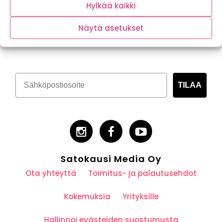
Hylkää kaikki
Näytä asetukset
Tilaa kasvispitoinen uutiskirje
TILAA
Satokausi Media Oy
Ota yhteyttä
Toimitus- ja palautusehdot
Kokemuksia
Yrityksille
Hallinnoi evästeiden suostumusta