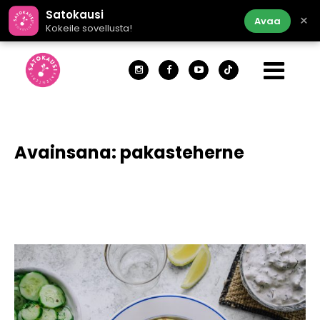
Satokausi
×
Avaa
Kokeile sovellusta!
Avainsana:
pakasteherne