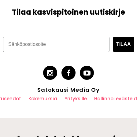
Tilaa kasvispitoinen uutiskirje
TILAA
Satokausi Media Oy
utusehdot
Kokemuksia
Yrityksille
Hallinnoi eväste