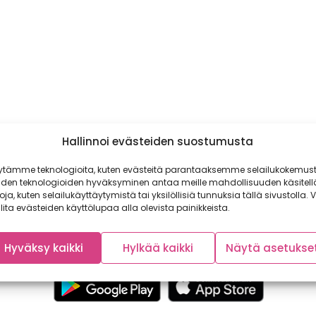
Hallinnoi evästeiden suostumusta
ytämme teknologioita, kuten evästeitä parantaaksemme selailukokemust
iden teknologioiden hyväksyminen antaa meille mahdollisuuden käsitell
toja, kuten selailukäyttäytymistä tai yksilöllisiä tunnuksia tällä sivustolla. V
lita evästeiden käyttölupaa alla olevista painikkeista.
Hyväksy kaikki
Hylkää kaikki
Näytä asetukse