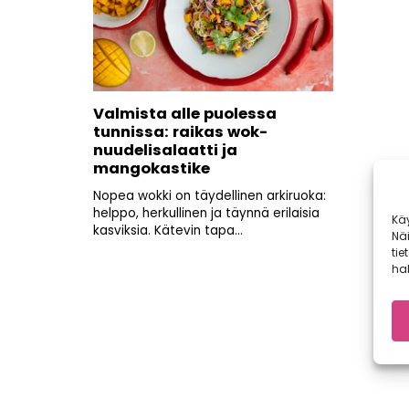
Valmista alle puolessa
tunnissa: raikas wok-
nuudelisalaatti ja
mangokastike
Nopea wokki on täydellinen arkiruoka:
helppo, herkullinen ja täynnä erilaisia
Kä
kasviksia. Kätevin tapa...
Nä
tie
hal