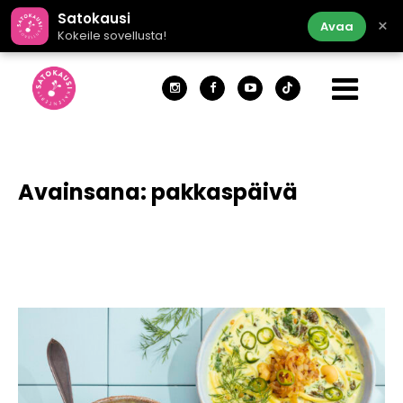
Satokausi
×
Avaa
Kokeile sovellusta!
Avainsana:
pakkaspäivä