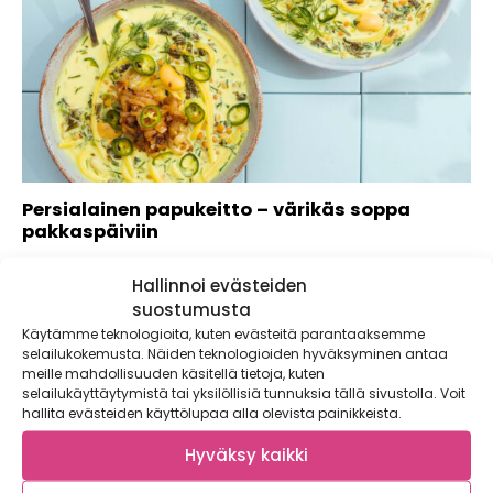
Persialainen papukeitto – värikäs soppa
pakkaspäiviin
Vuosi aloitetaan pirteällä papusopalla, joka ion saanut
Hallinnoi evästeiden
inspiraationsa Iranissa perinteisesti uutena vuotena
nautittavasta ash...
suostumusta
Käytämme teknologioita, kuten evästeitä parantaaksemme
selailukokemusta. Näiden teknologioiden hyväksyminen antaa
meille mahdollisuuden käsitellä tietoja, kuten
selailukäyttäytymistä tai yksilöllisiä tunnuksia tällä sivustolla. Voit
hallita evästeiden käyttölupaa alla olevista painikkeista.
Hyväksy kaikki