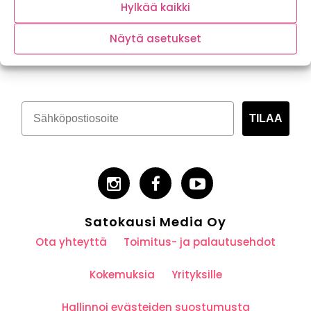
Hylkää kaikki
Näytä asetukset
Tilaa kasvispitoinen uutiskirje
TILAA
Satokausi Media Oy
Ota yhteyttä
Toimitus- ja palautusehdot
Kokemuksia
Yrityksille
Hallinnoi evästeiden suostumusta