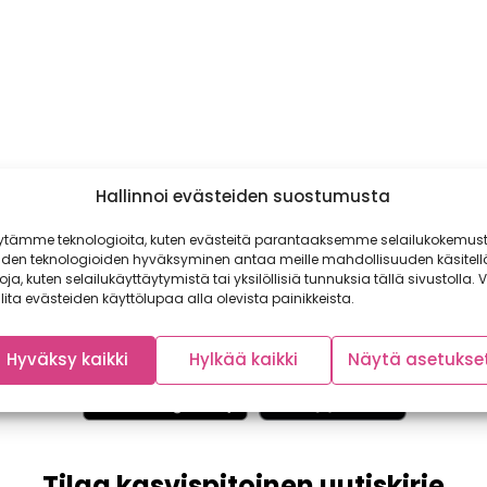
Hallinnoi evästeiden suostumusta
ytämme teknologioita, kuten evästeitä parantaaksemme selailukokemust
iden teknologioiden hyväksyminen antaa meille mahdollisuuden käsitell
toja, kuten selailukäyttäytymistä tai yksilöllisiä tunnuksia tällä sivustolla. V
lita evästeiden käyttölupaa alla olevista painikkeista.
Hyväksy kaikki
Hylkää kaikki
Näytä asetukse
Tilaa kasvispitoinen uutiskirje