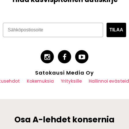
TILAA
Satokausi Media Oy
utusehdot
Kokemuksia
Yrityksille
Hallinnoi eväste
Osa A-lehdet konsernia