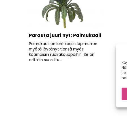
Parasta juuri nyt: Palmukaali
Palmukaali on lehtikaalin läpimurron
myötä löytänyt tiensä myös
kotimaisiin ruokakauppoihin. Se on
erittäin suosittu...
Kä
Nä
tie
hal