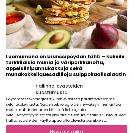
Luomumuna on brunssipöydän tähti – kokeile
turkkilaisia munia ja väriporkkanoita,
appelsiinipannukakkuja sekä
munakokkeliquesadilloja suippokaalisalaatin
kera
Hallinnoi evästeiden
Voiko ihanammin päivä enää alkaa? Loihdi herkullinen
suostumusta
brunssi sitrushedelmistä, sesongin kasviksista ja
Käytämme teknologioita, kuten evästeitä parantaaksemme
kotimaisista luomukananmunista....
selailukokemusta. Näiden teknologioiden hyväksyminen antaa
meille mahdollisuuden käsitellä tietoja, kuten
selailukäyttäytymistä tai yksilöllisiä tunnuksia tällä sivustolla. Voit
hallita evästeiden käyttölupaa alla olevista painikkeista.
Hyväksy kaikki