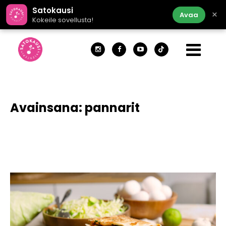
Satokausi
×
Avaa
Kokeile sovellusta!
Avainsana:
pannarit