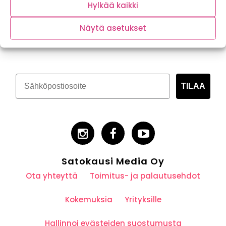
Hylkää kaikki
Näytä asetukset
Tilaa kasvispitoinen uutiskirje
TILAA
Satokausi Media Oy
Ota yhteyttä
Toimitus- ja palautusehdot
Kokemuksia
Yrityksille
Hallinnoi evästeiden suostumusta