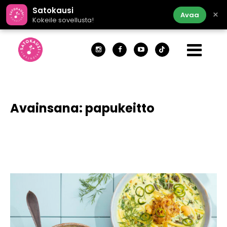
Satokausi
×
Avaa
Kokeile sovellusta!
Avainsana:
papukeitto