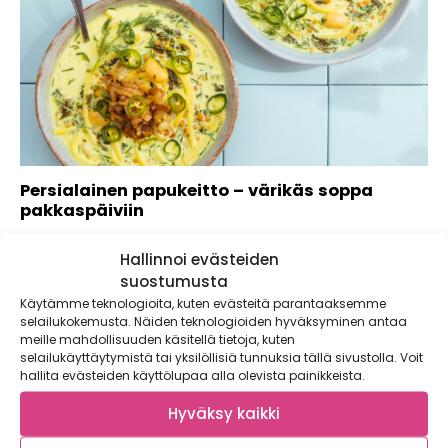
Persialainen papukeitto – värikäs soppa
pakkaspäiviin
Vuosi aloitetaan pirteällä papusopalla, joka ion saanut
Hallinnoi evästeiden
inspiraationsa Iranissa perinteisesti uutena vuotena
nautittavasta ash...
suostumusta
Käytämme teknologioita, kuten evästeitä parantaaksemme
selailukokemusta. Näiden teknologioiden hyväksyminen antaa
meille mahdollisuuden käsitellä tietoja, kuten
selailukäyttäytymistä tai yksilöllisiä tunnuksia tällä sivustolla. Voit
hallita evästeiden käyttölupaa alla olevista painikkeista.
Hyväksy kaikki