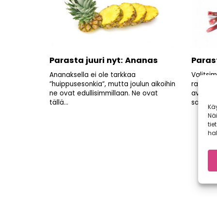
Parasta juuri nyt: Ananas
Parast
Ananaksella ei ole tarkkaa
Valitsi
”huippusesonkia”, mutta joulun aikoihin
raparpe
ne ovat edullisimmillaan. Ne ovat
avomaa
tällä...
satoa on
Kä
Nä
tie
hal