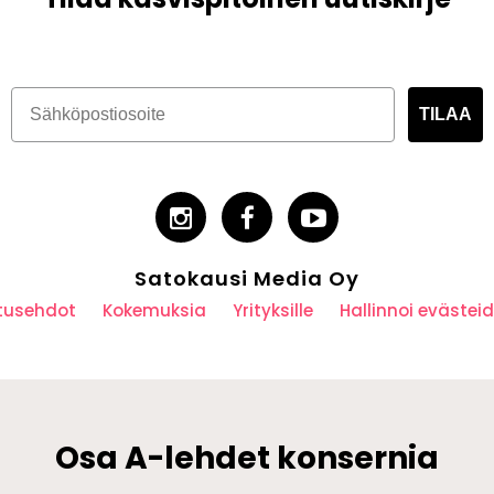
TILAA
Satokausi Media Oy
utusehdot
Kokemuksia
Yrityksille
Hallinnoi eväste
Osa A-lehdet konsernia