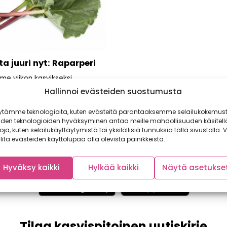
a juuri nyt: Raparperi
mme viikon kasvikseksi
rin. Se on ensimmäisiä
Hallinnoi evästeiden suostumusta
n vihanneksiamme, jonka
 ollut saatavilla...
ytämme teknologioita, kuten evästeitä parantaaksemme selailukokemust
iden teknologioiden hyväksyminen antaa meille mahdollisuuden käsitell
toja, kuten selailukäyttäytymistä tai yksilöllisiä tunnuksia tällä sivustolla. V
lita evästeiden käyttölupaa alla olevista painikkeista.
Hyväksy kaikki
Hylkää kaikki
Näytä asetukse
Tilaa kasvispitoinen uutiskirje