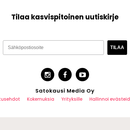
Tilaa kasvispitoinen uutiskirje
TILAA
Satokausi Media Oy
utusehdot
Kokemuksia
Yrityksille
Hallinnoi eväste