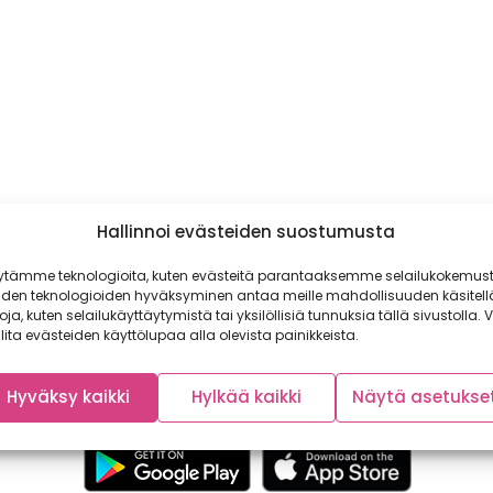
Hallinnoi evästeiden suostumusta
ytämme teknologioita, kuten evästeitä parantaaksemme selailukokemust
iden teknologioiden hyväksyminen antaa meille mahdollisuuden käsitell
toja, kuten selailukäyttäytymistä tai yksilöllisiä tunnuksia tällä sivustolla. V
lita evästeiden käyttölupaa alla olevista painikkeista.
Hyväksy kaikki
Hylkää kaikki
Näytä asetukse