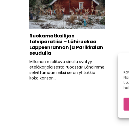
Ruokamatkailijan
talviparatiisi – Lähiruokaa
Lappeenrannan ja Parikkalan
seudulla
Millainen mielikuva sinulla syntyy
eteläkarjalaisesta ruoasta? Lähdimme
Kä
selvittämään miksi se on yhtäkkiä
Nä
koko kansan...
tie
hal