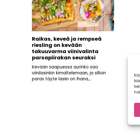
Raikas, keveä ja rempseä
riesling on kevään
takuuvarma viinivalinta
parsapiirakan seuraksi
Kevään saapuessa aurinko saa
viinilasinkin kimaltelemaan, ja silloin
Kä
paras täyte lasiin on ihana,...
Nä
tie
hal