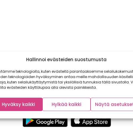
Hallinnoi evästeiden suostumusta
ytämme teknologioita, kuten evästeitä parantaaksemme selailukokemust
iden teknologioiden hyväksyminen antaa meille mahdollisuuden käsitell
toja, kuten selailukäyttäytymistä tai yksilöllisiä tunnuksia tällä sivustolla. V
lita evästeiden käyttölupaa alla olevista painikkeista.
Hyväksy kaikki
Hylkää kaikki
Näytä asetukse