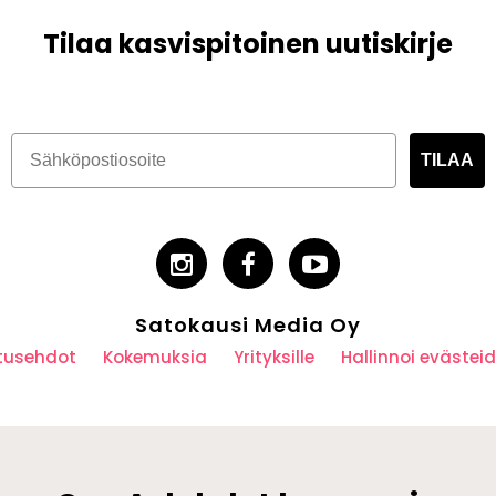
Tilaa kasvispitoinen uutiskirje
TILAA
Satokausi Media Oy
utusehdot
Kokemuksia
Yrityksille
Hallinnoi eväste