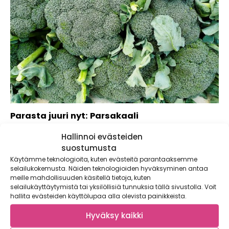
Parasta juuri nyt: Parsakaali
Parsakaalin kulutus koki kovan kolauksen 1990-luvun alussa.
Hallinnoi evästeiden
PRESIDENTIN HYLKIMÄ KASVIS Ravintopitoisen parsakaalin
suostumusta
kulutus Yhdysvalloissa...
Käytämme teknologioita, kuten evästeitä parantaaksemme
selailukokemusta. Näiden teknologioiden hyväksyminen antaa
meille mahdollisuuden käsitellä tietoja, kuten
selailukäyttäytymistä tai yksilöllisiä tunnuksia tällä sivustolla. Voit
hallita evästeiden käyttölupaa alla olevista painikkeista.
Hyväksy kaikki