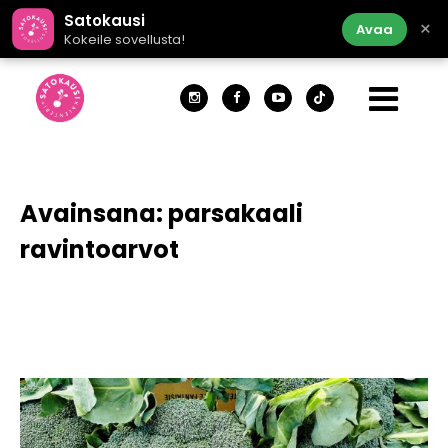
Satokausi
×
Avaa
Kokeile sovellusta!
Avainsana:
parsakaali
ravintoarvot