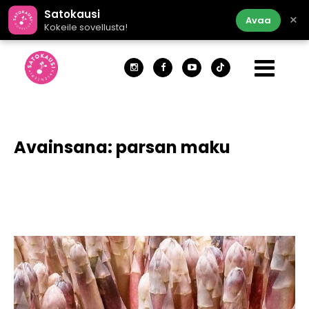
Satokausi
×
Avaa
Kokeile sovellusta!
Avainsana:
parsan maku