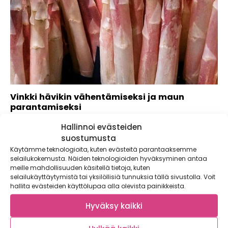
Vinkki hävikin vähentämiseksi ja maun
parantamiseksi
Kaikkien tuntema sesonkiherkku parsa on yksi herkimmistä
Hallinnoi evästeiden
kasviksista. Yksi keino estää ruokahävikkiä syntymystä on...
suostumusta
Käytämme teknologioita, kuten evästeitä parantaaksemme
selailukokemusta. Näiden teknologioiden hyväksyminen antaa
meille mahdollisuuden käsitellä tietoja, kuten
selailukäyttäytymistä tai yksilöllisiä tunnuksia tällä sivustolla. Voit
hallita evästeiden käyttölupaa alla olevista painikkeista.
Hyväksy kaikki