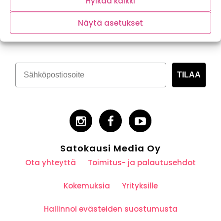
Hylkää kaikki
Tilaa kasvispitoinen uutiskirje
Näytä asetukset
TILAA
Satokausi Media Oy
Ota yhteyttä
Toimitus- ja palautusehdot
Kokemuksia
Yrityksille
Hallinnoi evästeiden suostumusta