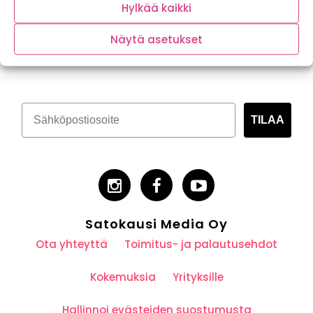
Hylkää kaikki
Näytä asetukset
Tilaa kasvispitoinen uutiskirje
TILAA
Satokausi Media Oy
Ota yhteyttä
Toimitus- ja palautusehdot
Kokemuksia
Yrityksille
Hallinnoi evästeiden suostumusta