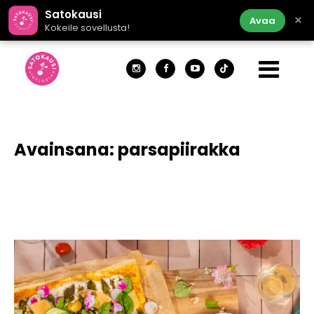
Satokausi
×
Avaa
Kokeile sovellusta!
Avainsana:
parsapiirakka