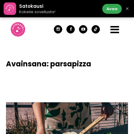
Satokausi
×
Avaa
Kokeile sovellusta!
Avainsana:
parsapizza