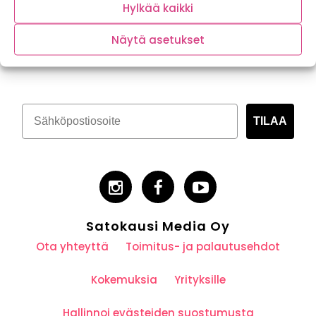
Hylkää kaikki
Näytä asetukset
Tilaa kasvispitoinen uutiskirje
TILAA
Satokausi Media Oy
Ota yhteyttä
Toimitus- ja palautusehdot
Kokemuksia
Yrityksille
Hallinnoi evästeiden suostumusta