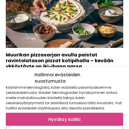
Muurikan pizzasarjan avulla paistat
ravintolatason pizzat kotipihalla – kevään
ykköstäyte on iki-ihana parsa
Hallinnoi evästeiden
Grillin tuoksu on varma kevään merkki. Muurikan avulla
muutat grillisi pizzauuniksi, jonka käyttö...
suostumusta
Käytämme teknologioita, kuten evästeitä parantaaksemme
selailukokemusta. Näiden teknologioiden hyväksyminen antaa
meille mahdollisuuden käsitellä tietoja, kuten
selailukäyttäytymistä tai yksilöllisiä tunnuksia tällä sivustolla. Voit
hallita evästeiden käyttölupaa alla olevista painikkeista.
Hyväksy kaikki