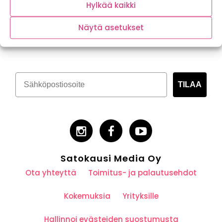
Hylkää kaikki
Näytä asetukset
Tilaa kasvispitoinen uutiskirje
TILAA
Satokausi Media Oy
Ota yhteyttä
Toimitus- ja palautusehdot
Kokemuksia
Yrityksille
Hallinnoi evästeiden suostumusta