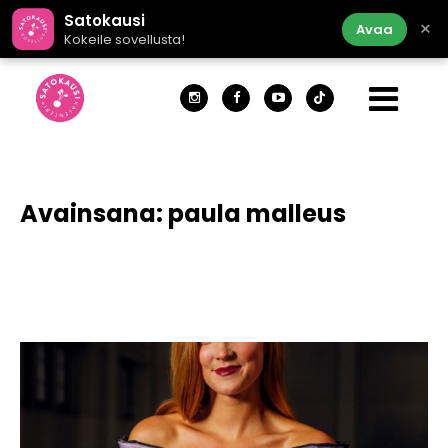
Satokausi
×
Avaa
Kokeile sovellusta!
Avainsana:
paula malleus