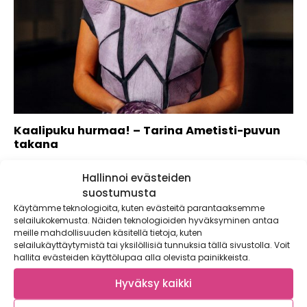
Kaalipuku hurmaa! – Tarina Ametisti-puvun
takana
Olet ehkä jo törmännyt somehitiksi nousseeseen
Hallinnoi evästeiden
”kaalipukuun”, joka on nimetty virallisesti ”Ametistiksi”
materiaalin jalokiviä...
suostumusta
Käytämme teknologioita, kuten evästeitä parantaaksemme
selailukokemusta. Näiden teknologioiden hyväksyminen antaa
meille mahdollisuuden käsitellä tietoja, kuten
selailukäyttäytymistä tai yksilöllisiä tunnuksia tällä sivustolla. Voit
hallita evästeiden käyttölupaa alla olevista painikkeista.
Hyväksy kaikki