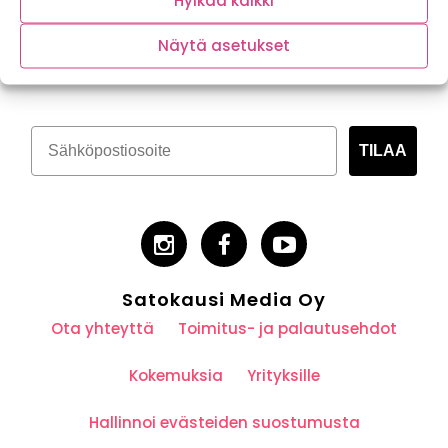
Hylkää kaikki
Tilaa kasvispitoinen uutiskirje
Näytä asetukset
TILAA
Satokausi Media Oy
Ota yhteyttä
Toimitus- ja palautusehdot
Kokemuksia
Yrityksille
Hallinnoi evästeiden suostumusta