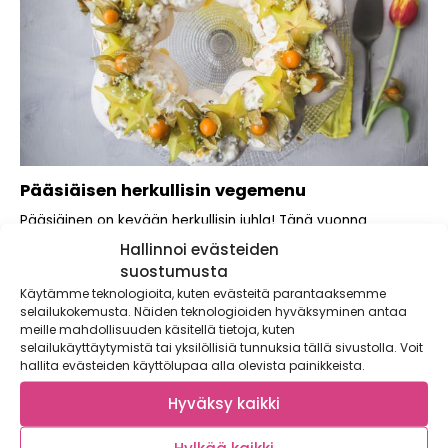
Pääsiäisen herkullisin vegemenu
Pääsiäinen on kevään herkullisin juhla! Tänä vuonna
päästimme mielikuvituksemme valloilleen ja kehittelimme
Hallinnoi evästeiden
modernin trendikkään...
suostumusta
Käytämme teknologioita, kuten evästeitä parantaaksemme
selailukokemusta. Näiden teknologioiden hyväksyminen antaa
meille mahdollisuuden käsitellä tietoja, kuten
selailukäyttäytymistä tai yksilöllisiä tunnuksia tällä sivustolla. Voit
hallita evästeiden käyttölupaa alla olevista painikkeista.
Hyväksy kaikki