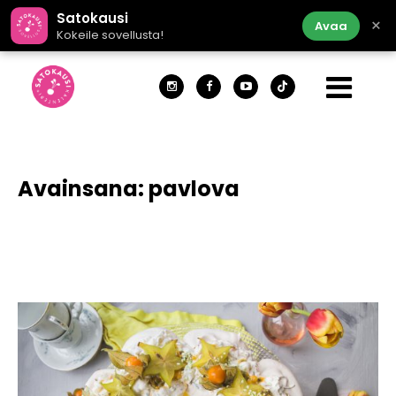
Satokausi
×
Avaa
Kokeile sovellusta!
Avainsana:
pavlova