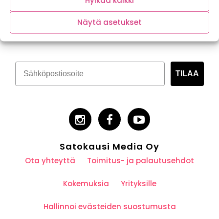
Hylkää kaikki
Tilaa kasvispitoinen uutiskirje
Näytä asetukset
TILAA
Satokausi Media Oy
Ota yhteyttä
Toimitus- ja palautusehdot
Kokemuksia
Yrityksille
Hallinnoi evästeiden suostumusta