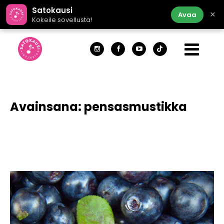
Satokausi
×
Avaa
Kokeile sovellusta!
Avainsana:
pensasmustikka