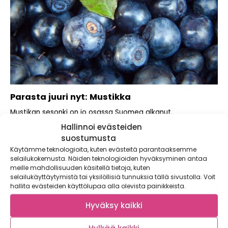
Parasta juuri nyt: Mustikka
Mustikan sesonki on jo osassa Suomea alkanut.
Mielestämme kaikki syötäväksi kelpaavat kasvikset ovat
Hallinnoi evästeiden
hyviä...
suostumusta
Käytämme teknologioita, kuten evästeitä parantaaksemme
selailukokemusta. Näiden teknologioiden hyväksyminen antaa
meille mahdollisuuden käsitellä tietoja, kuten
selailukäyttäytymistä tai yksilöllisiä tunnuksia tällä sivustolla. Voit
hallita evästeiden käyttölupaa alla olevista painikkeista.
Hyväksy kaikki