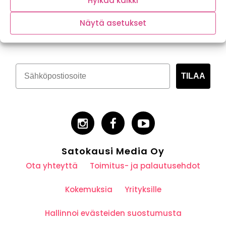
Hylkää kaikki
Tilaa kasvispitoinen uutiskirje
Näytä asetukset
TILAA
Satokausi Media Oy
Ota yhteyttä
Toimitus- ja palautusehdot
Kokemuksia
Yrityksille
Hallinnoi evästeiden suostumusta