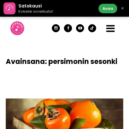
Satokausi
×
Avaa
Kokeile sovellusta!
Avainsana:
persimonin sesonki