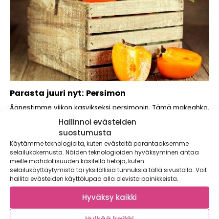
Parasta juuri nyt: Persimon
Äänestimme viikon kasvikseksi persimonin. Tämä makeahko,
hieman luumultakin maistuva kasvis aiheuttaa monesti
Hallinnoi evästeiden
meille kuluttajille...
suostumusta
Käytämme teknologioita, kuten evästeitä parantaaksemme
selailukokemusta. Näiden teknologioiden hyväksyminen antaa
meille mahdollisuuden käsitellä tietoja, kuten
selailukäyttäytymistä tai yksilöllisiä tunnuksia tällä sivustolla. Voit
hallita evästeiden käyttölupaa alla olevista painikkeista.
Hyväksy kaikki