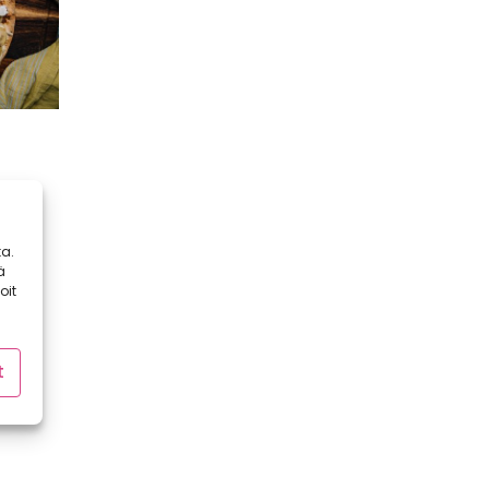
stuu
an...
a.
ä
oit
t