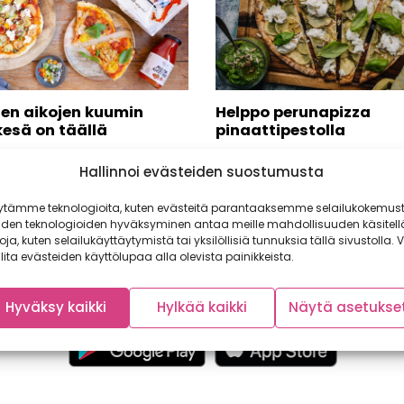
ien aikojen kuumin
Helppo perunapizza
kesä on täällä
pinaattipestolla
n parasta kesäruokaa, joka
Pizza on aina hyvä idea ja mai
Hallinnoi evästeiden suostumusta
u lämpimässä hämärtyvässä
koko perheelle! Valmistimme
ässä illassa tai jopa kylmänä...
alkukevään herkullisimman pizz
ytämme teknologioita, kuten evästeitä parantaaksemme selailukokemust
iden teknologioiden hyväksyminen antaa meille mahdollisuuden käsitell
toja, kuten selailukäyttäytymistä tai yksilöllisiä tunnuksia tällä sivustolla. V
lita evästeiden käyttölupaa alla olevista painikkeista.
Hyväksy kaikki
Hylkää kaikki
Näytä asetukse