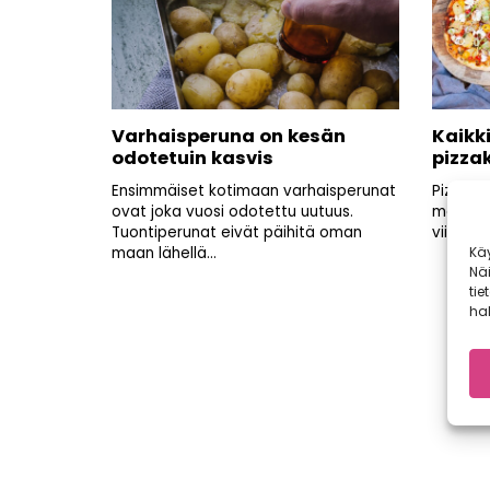
Varhaisperuna on kesän
Kaikk
odotetuin kasvis
pizza
Ensimmäiset kotimaan varhaisperunat
Pizza o
ovat joka vuosi odotettu uutuus.
maistu
Tuontiperunat eivät päihitä oman
viilenev
Kä
maan lähellä...
Nä
tie
hal