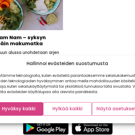
Nam Nam – syksyn
käin makumatka
uun alussa unohdetaan arjen
s ja hypätään makumatkalle
Hallinnoi evästeiden suostumusta
äseen Vietnamiin! Tämä reissu
..
ytämme teknologioita, kuten evästeitä parantaaksemme selailukokemust
iden teknologioiden hyväksyminen antaa meille mahdollisuuden käsitell
toja, kuten selailukäyttäytymistä tai yksilöllisiä tunnuksia tällä sivustolla. V
lita evästeiden käyttölupaa alla olevista painikkeista.
Hyväksy kaikki
Hylkää kaikki
Näytä asetukse