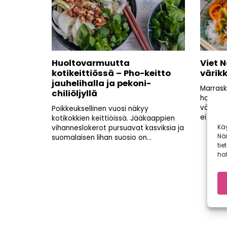
Huoltovarmuutta
Viet 
kotikeittiössä – Pho-keitto
värik
jauhelihalla ja pekoni-
Marrask
chiliöljyllä
harmau
värikkä
Poikkeuksellinen vuosi näkyy
ei vaadi.
kotikokkien keittiöissä. Jääkaappien
Kä
vihanneslokerot pursuavat kasviksia ja
Nä
suomalaisen lihan suosio on...
tie
hal