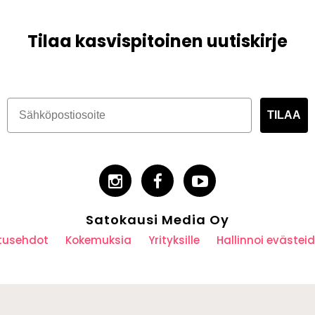
Tilaa kasvispitoinen uutiskirje
TILAA
Satokausi Media Oy
utusehdot
Kokemuksia
Yrityksille
Hallinnoi eväste