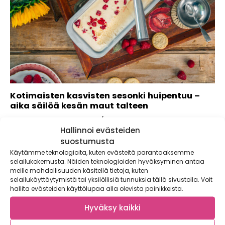
Kotimaisten kasvisten sesonki huipentuu –
aika säilöä kesän maut talteen
Kaupallinen yhteistyö MTK / Voimaa Kasviksista Kotimaisten
Hallinnoi evästeiden
kasvisten sesonki on parhaimmillaan elo-lokakuussa.
Esimerkiksi...
suostumusta
Käytämme teknologioita, kuten evästeitä parantaaksemme
selailukokemusta. Näiden teknologioiden hyväksyminen antaa
meille mahdollisuuden käsitellä tietoja, kuten
selailukäyttäytymistä tai yksilöllisiä tunnuksia tällä sivustolla. Voit
hallita evästeiden käyttölupaa alla olevista painikkeista.
Hyväksy kaikki