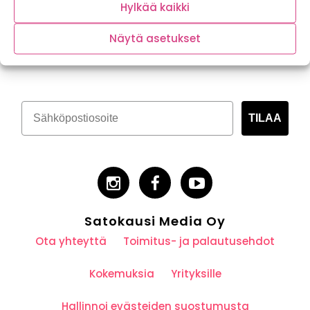
Hylkää kaikki
Näytä asetukset
Tilaa kasvispitoinen uutiskirje
TILAA
Satokausi Media Oy
Ota yhteyttä
Toimitus- ja palautusehdot
Kokemuksia
Yrityksille
Hallinnoi evästeiden suostumusta