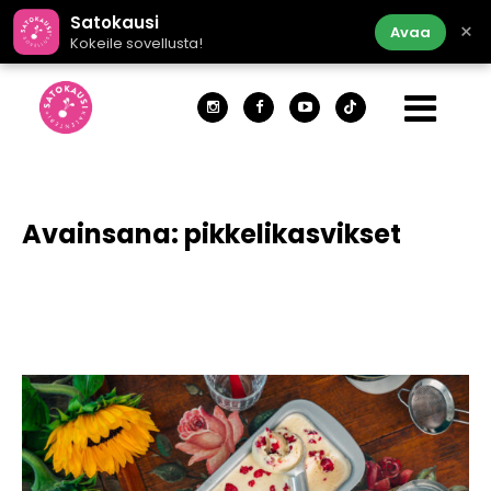
Satokausi
×
Avaa
Kokeile sovellusta!
Avainsana:
pikkelikasvikset