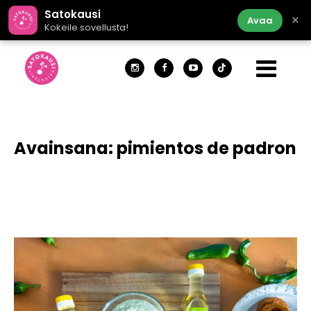
Satokausi
×
Avaa
Kokeile sovellusta!
Avainsana:
pimientos de padron