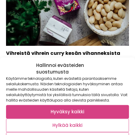
Vihreistä vihrein curry kesän vihanneksista
Kesä on sesonkivihannesten kulta-aikaa. Kotimaiset
Hallinnoi evästeiden
kasvikset ovat parhaimmillaan ja niitä löytyy lähes joka...
suostumusta
Käytämme teknologioita, kuten evästeitä parantaaksemme
selailukokemusta. Näiden teknologioiden hyväksyminen antaa
meille mahdollisuuden käsitellä tietoja, kuten
selailukäyttäytymistä tai yksilöllisiä tunnuksia tällä sivustolla. Voit
hallita evästeiden käyttölupaa alla olevista painikkeista.
Hyväksy kaikki
Hylkää kaikki