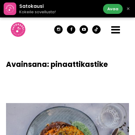
Satokausi
×
Avaa
Kokeile sovellusta!
Avainsana:
pinaattikastike