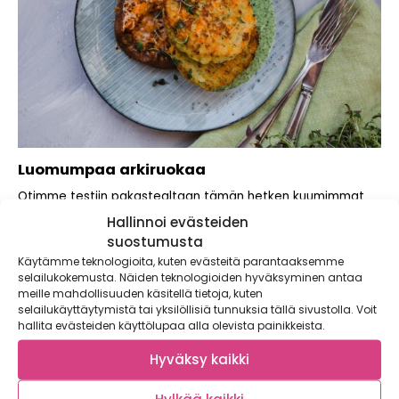
Luomumpaa arkiruokaa
Otimme testiin pakastealtaan tämän hetken kuumimmat
uutuudet, Apetitin Luomu kasvispihvit! Kehittelimme pihvien
Hallinnoi evästeiden
kaveriksi...
suostumusta
Käytämme teknologioita, kuten evästeitä parantaaksemme
selailukokemusta. Näiden teknologioiden hyväksyminen antaa
meille mahdollisuuden käsitellä tietoja, kuten
selailukäyttäytymistä tai yksilöllisiä tunnuksia tällä sivustolla. Voit
hallita evästeiden käyttölupaa alla olevista painikkeista.
Hyväksy kaikki