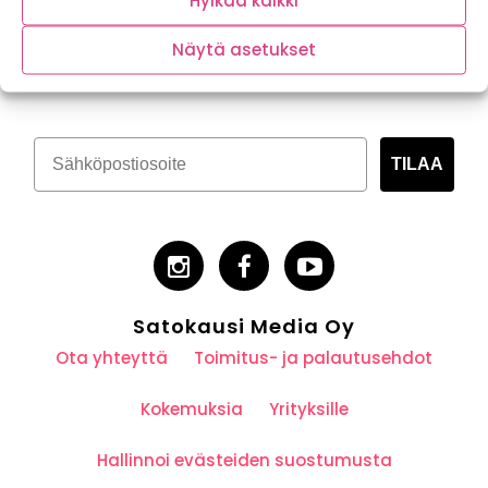
Hylkää kaikki
Tilaa kasvispitoinen uutiskirje
Näytä asetukset
TILAA
Satokausi Media Oy
Ota yhteyttä
Toimitus- ja palautusehdot
Kokemuksia
Yrityksille
Hallinnoi evästeiden suostumusta