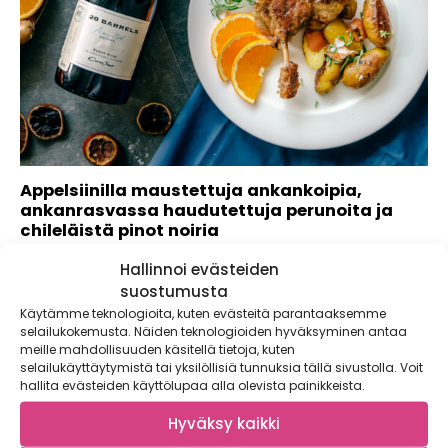
Appelsiinilla maustettuja ankankoipia,
ankanrasvassa haudutettuja perunoita ja
chileläistä pinot noiria
Appelsiinia ja meheviä ankankoipia! Appelsiinilla,
Hallinnoi evästeiden
valkosipulilla ja viisimausteella maustetut koivet tarjoillaan
suostumusta
ankanrasvassa kypsennettyjen...
Käytämme teknologioita, kuten evästeitä parantaaksemme
selailukokemusta. Näiden teknologioiden hyväksyminen antaa
meille mahdollisuuden käsitellä tietoja, kuten
selailukäyttäytymistä tai yksilöllisiä tunnuksia tällä sivustolla. Voit
hallita evästeiden käyttölupaa alla olevista painikkeista.
Hyväksy kaikki