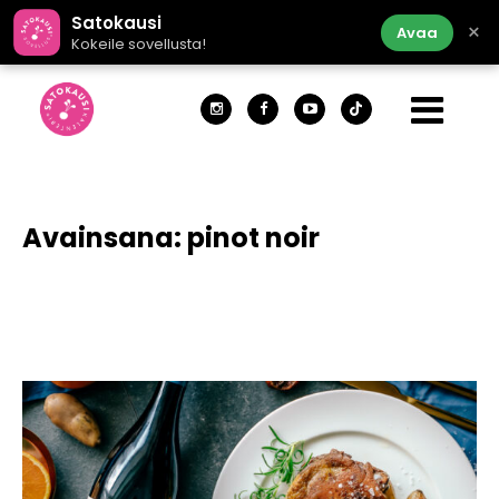
Satokausi
×
Avaa
Kokeile sovellusta!
Avainsana:
pinot noir