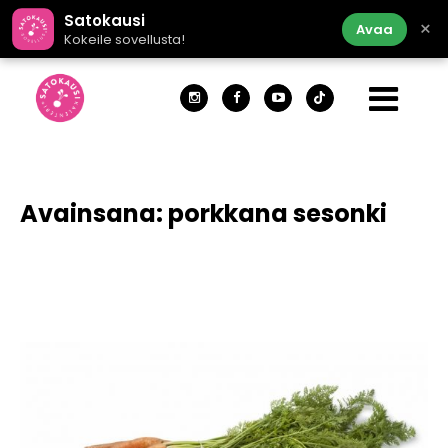
Satokausi
×
Avaa
Kokeile sovellusta!
Avainsana:
porkkana sesonki