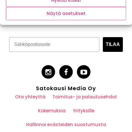
Hylkää kaikki
Tilaa kasvispitoinen uutiskirje
Näytä asetukset
TILAA
Satokausi Media Oy
Ota yhteyttä
Toimitus- ja palautusehdot
Kokemuksia
Yrityksille
Hallinnoi evästeiden suostumusta