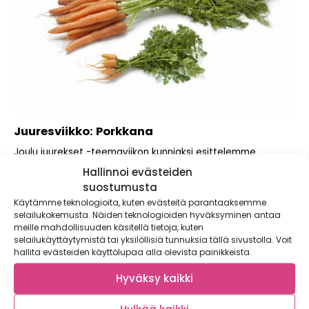
Juuresviikko: Porkkana
Joulu juurekset -teemaviikon kunniaksi esittelemme
Suomen syödyimmän juureksen. Syömme porkkanaa noin
Hallinnoi evästeiden
yhdeksän kiloa vuodessa,...
suostumusta
Käytämme teknologioita, kuten evästeitä parantaaksemme
selailukokemusta. Näiden teknologioiden hyväksyminen antaa
meille mahdollisuuden käsitellä tietoja, kuten
selailukäyttäytymistä tai yksilöllisiä tunnuksia tällä sivustolla. Voit
hallita evästeiden käyttölupaa alla olevista painikkeista.
Hyväksy kaikki