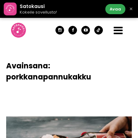
Satokausi
×
Avaa
Kokeile sovellusta!
Avainsana:
porkkanapannukakku