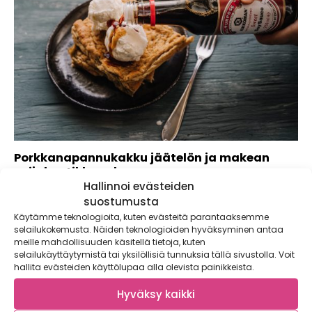
Porkkanapannukakku jäätelön ja makean
soijakastikkeen kanssa
Hallinnoi evästeiden
Tiesitkö, että soijakastike ja vaniljajäätelö sopivat yhteen?
suostumusta
Makean ja suolaisen liitosta syntyy tunnetusti taivaallisia...
Käytämme teknologioita, kuten evästeitä parantaaksemme
selailukokemusta. Näiden teknologioiden hyväksyminen antaa
meille mahdollisuuden käsitellä tietoja, kuten
selailukäyttäytymistä tai yksilöllisiä tunnuksia tällä sivustolla. Voit
hallita evästeiden käyttölupaa alla olevista painikkeista.
Hyväksy kaikki