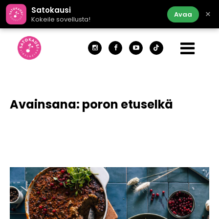
Satokausi
×
Avaa
Kokeile sovellusta!
Avainsana:
poron etuselkä