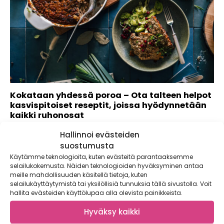
Kokataan yhdessä poroa – Ota talteen helpot
kasvispitoiset reseptit, joissa hyödynnetään
kaikki ruhonosat
Poronlihaa on pidetty kalliina ja vaikeasti valmistettavana
Hallinnoi evästeiden
raaka-aineena, mutta nyt kumoamme tämän myytin!
suostumusta
Kokkaamme...
Käytämme teknologioita, kuten evästeitä parantaaksemme
selailukokemusta. Näiden teknologioiden hyväksyminen antaa
meille mahdollisuuden käsitellä tietoja, kuten
selailukäyttäytymistä tai yksilöllisiä tunnuksia tällä sivustolla. Voit
hallita evästeiden käyttölupaa alla olevista painikkeista.
Hyväksy kaikki