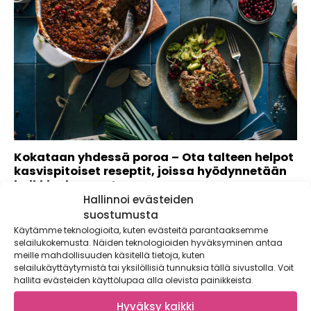
Kokataan yhdessä poroa – Ota talteen helpot
kasvispitoiset reseptit, joissa hyödynnetään
kaikki ruhonosat
Hallinnoi evästeiden
Poronlihaa on pidetty kalliina ja vaikeasti valmistettavana
suostumusta
raaka-aineena, mutta nyt kumoamme tämän myytin!
Käytämme teknologioita, kuten evästeitä parantaaksemme
Kokkaamme...
selailukokemusta. Näiden teknologioiden hyväksyminen antaa
meille mahdollisuuden käsitellä tietoja, kuten
selailukäyttäytymistä tai yksilöllisiä tunnuksia tällä sivustolla. Voit
hallita evästeiden käyttölupaa alla olevista painikkeista.
Hyväksy kaikki