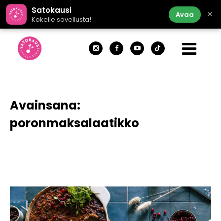
Satokausi
×
Avaa
Kokeile sovellusta!
Avainsana:
poronmaksalaatikko