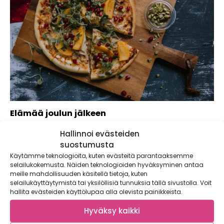
Elämää joulun jälkeen
Monissa suomalaisissa kodeissa joulu on runsaiden
Hallinnoi evästeiden
tarjoilujen juhla. Vastuulliseen jouluun kuuluu vaivalla
suostumusta
valmistettujen herkkujen...
Käytämme teknologioita, kuten evästeitä parantaaksemme
selailukokemusta. Näiden teknologioiden hyväksyminen antaa
meille mahdollisuuden käsitellä tietoja, kuten
selailukäyttäytymistä tai yksilöllisiä tunnuksia tällä sivustolla. Voit
hallita evästeiden käyttölupaa alla olevista painikkeista.
Hyväksy kaikki