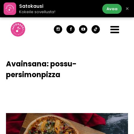
Satokausi
×
Avaa
Kokeile sovellusta!
Avainsana:
possu-
persimonpizza