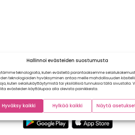
Hallinnoi evästeiden suostumusta
ytämme teknologioita, kuten evästeitä parantaaksemme selailukokemust
iden teknologioiden hyväksyminen antaa meille mahdollisuuden käsitell
toja, kuten selailukäyttäytymistä tai yksilöllisiä tunnuksia tällä sivustolla. V
lita evästeiden käyttölupaa alla olevista painikkeista.
Hyväksy kaikki
Hylkää kaikki
Näytä asetukse