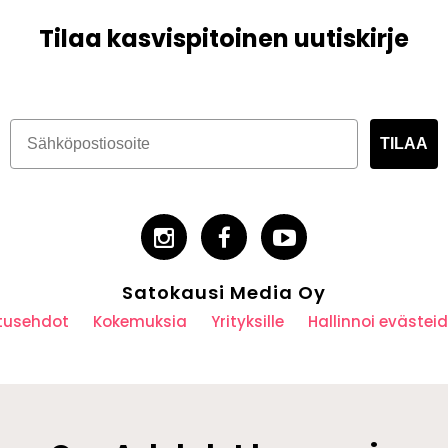
Tilaa kasvispitoinen uutiskirje
TILAA
Satokausi Media Oy
utusehdot
Kokemuksia
Yrityksille
Hallinnoi eväste