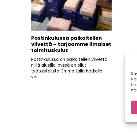
Postinkulussa paikoitellen
viivettä – tarjoamme ilmaiset
toimituskulut
Postinkulussa on paikoitellen viivettä
niillä alueilla, missä on ollut
työtaisteluita. Emme tällä hetkellä
Kä
voi...
Nä
tie
hal